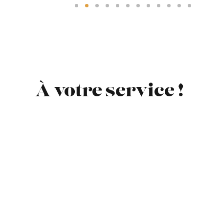
À votre service !
Piscine et jacuzzi
Borne de
chauffés toute
recharge
l'année