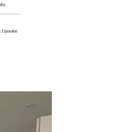
fés
 l’année